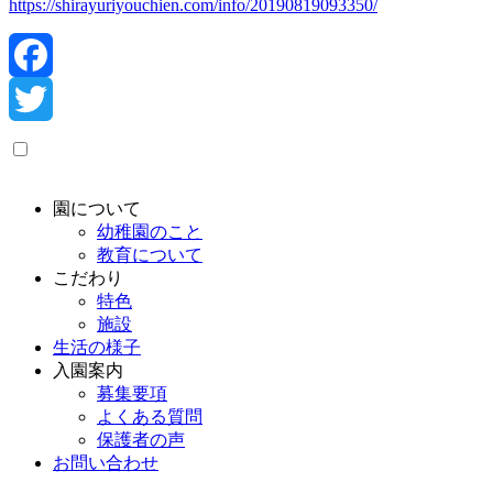
https://shirayuriyouchien.com/info/20190819093350/
Facebook
Twitter
園について
幼稚園のこと
教育について
こだわり
特色
施設
生活の様子
入園案内
募集要項
よくある質問
保護者の声
お問い合わせ