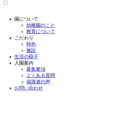
Twitter
園について
幼稚園のこと
教育について
こだわり
特色
施設
生活の様子
入園案内
募集要項
よくある質問
保護者の声
お問い合わせ
学校法人 足利しらゆ
幼保連携型 認定こども園
り幼稚園
0284-71-7255
TEL.