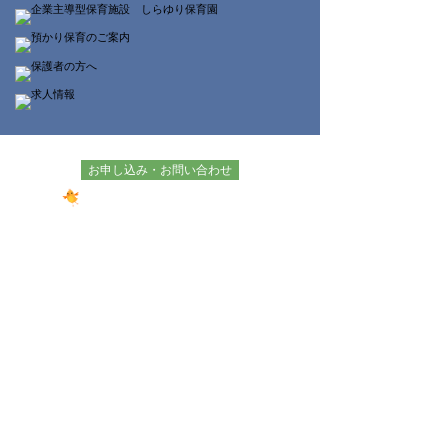
o
t
o
e
k
r
お申し込み・お問い合わせ
幼保連携型 認定こども園
学校法人 足利しらゆり幼稚園
0284-71-7255
TEL.
お問い合わせフォーム