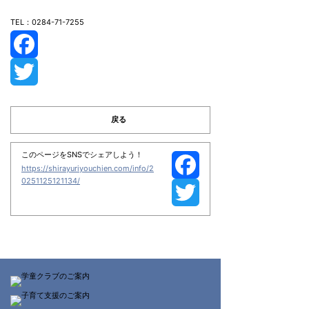
TEL：0284-71-7255
F
a
T
戻る
c
w
e
i
このページをSNSでシェアしよう！
https://shirayuriyouchien.com/info/2
0251125121134/
b
t
F
o
t
a
T
o
e
c
w
k
r
e
i
b
t